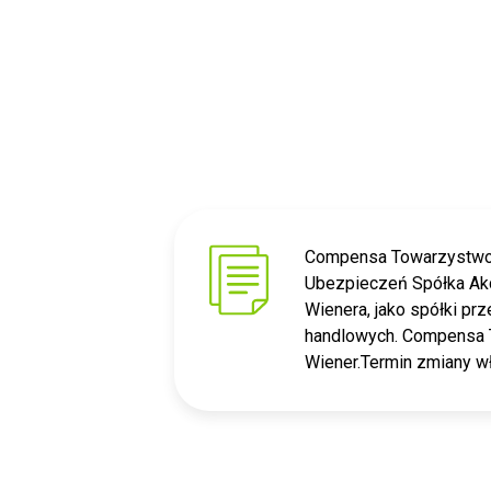
Compensa Towarzystwo U
Ubezpieczeń Spółka Akc
Wienera, jako spółki pr
handlowych. Compensa T
Wiener.Termin zmiany wł