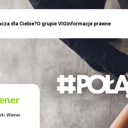
cza dla Ciebie?
O grupie VIG
Informacje prawne
ener
ki Wiener.