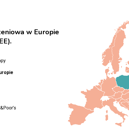
zeniowa w Europie
EE).
opy
uropie
d&Poor’s